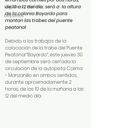
de 10 a 12 del día; será a  la altura 
Logística y Puertos
de la colonia Bayardo para 
Deportes
montan las trabes del puente 
peatonal
Debido a los trabajos de la 
colocación de la trabe del Puente 
Peatonal “Bayardo”, este jueves 30 
de septiembre será cerrada la 
circulación de la autopista Colima 
- Manzanillo en ambos sentidos, 
durante aproximadamente 2 
horas, de las 10 de la mañana a las 
12 del medio día.