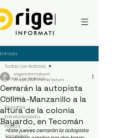
Entrada
Todas Las Noticias
origeninformativom
Todas Las Noticias
29 sept 2021
1 min de lectura
Cerrarán la autopista
Local
Colima-Manzanillo a la
Nacional
Deportes
altura de la colonia
Entretenimiento
Bayardo, en Tecomán
Política
+Este jueves cerrarán la autopista 
Seguridad
en ambos carriles por dos horas, 