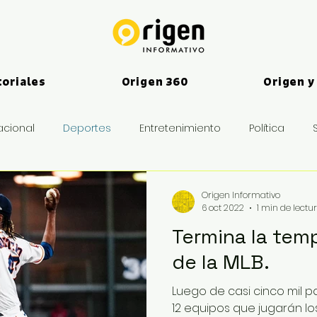
toriales
Origen 360
Origen y
acional
Deportes
Entretenimiento
Política
es
Origen Informativo
6 oct 2022
1 min de lectu
Termina la tem
de la MLB.
Luego de casi cinco mil pa
12 equipos que jugarán lo