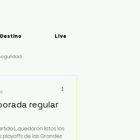
 Destino
Live
Seguridad
ra
porada regular
rtidos, quedaron listos los
s playoffs de las Grandes