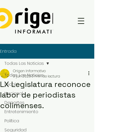
Entrada
Todas Las Noticias
Origen Informativo
Todas Las Noticias
9 jun 2023
3 min de lectura
LX Legislatura reconoce
Local
labor de periodistas
Nacional
Deportes
colimenses.
Entretenimiento
Política
Seguridad