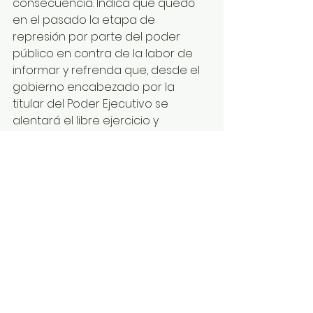
consecuencia. Indica que quedó 
en el pasado la etapa de 
represión por parte del poder 
público en contra de la labor de 
informar y refrenda que, desde el 
gobierno encabezado por la 
titular del Poder Ejecutivo se 
alentará el libre ejercicio y 
expresión de ideas y de la crítica.
#LXLegislatura
#LegislaturaDeLasJuventudes
Ver todo
Entradas recientes