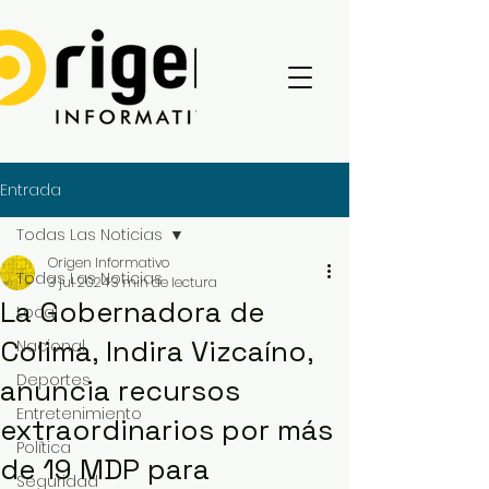
Entrada
Todas Las Noticias
Origen Informativo
Todas Las Noticias
3 jul 2024
3 min de lectura
La Gobernadora de
Local
Colima, Indira Vizcaíno,
Nacional
Deportes
anuncia recursos
Entretenimiento
extraordinarios por más
Política
de 19 MDP para
Seguridad