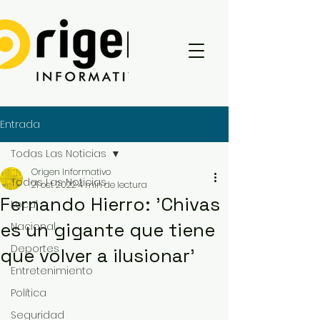
Entrada
Todas Las Noticias
Origen Informativo
Todas Las Noticias
21 oct 2022
4 min de lectura
Fernando Hierro: 'Chivas
Local
es un gigante que tiene
Nacional
Deportes
que volver a ilusionar'
Entretenimiento
Política
Seguridad