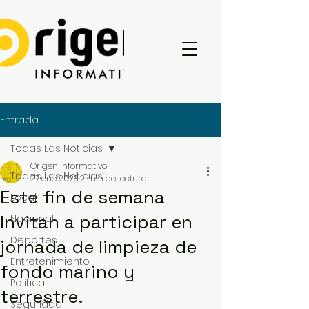
Entrada
Todas Las Noticias
Origen Informativo
Todas Las Noticias
27 ene 2023
2 min de lectura
Este fin de semana
Local
Invitan a participar en
Nacional
Deportes
jornada de limpieza de
Entretenimiento
fondo marino y
Política
terrestre.
Seguridad