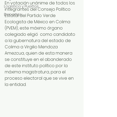
En votación unánime de todos los  
Logística y Puertos
integrantes del Consejo Político 
Deportes
Estatal del Partido Verde 
Ecologista de México en Colima 
(PVEM), este máximo órgano 
colegiado eligió  como candidato 
a la gubernatura del estado de 
Colima a Virgilio Mendoza 
Amezcua, quien de esta manera 
se constituye en el abanderado 
de este instituto político por la 
máxima magistratura, para el 
proceso electoral que se vive en 
la entidad. 