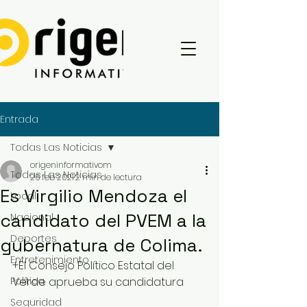
Entrada
Todas Las Noticias
origeninformativom
Todas Las Noticias
26 feb 2021
2 min de lectura
Es Virgilio Mendoza el
Local
candidato del PVEM a la
Nacional
Deportes
gubernatura de Colima.
Entretenimiento
+El Consejo Político Estatal del 
Política
Verde aprueba su candidatura
Seguridad