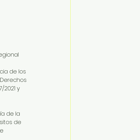
egional 
 
cia de los 
s Derechos 
/2021 y 
a de la 
sitos de 
e 