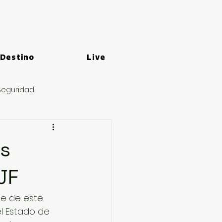
 Destino
Live
Seguridad
os
JF
he de este 
l Estado de 