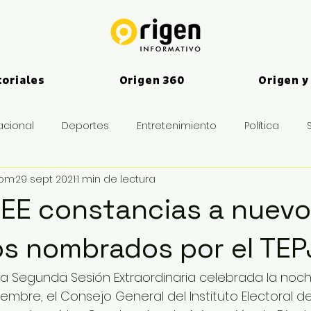
toriales
Origen 360
Origen y
acional
Deportes
Entretenimiento
Política
vom
29 sept 2021
1 min de lectura
es
IEE constancias a nuev
s nombrados por el TEP
ma Segunda Sesión Extraordinaria celebrada la noc
embre, el Consejo General del Instituto Electoral de