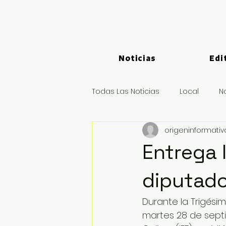
Noticias
Edi
Todas Las Noticias
Local
N
origeninformati
Logística y Puertos
Deport
Entrega 
diputado
Durante la Trigési
martes 28 de septi