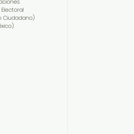
aciones 
Electoral 
to Ciudadano) 
xico).