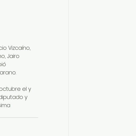
o Vizcaíno, 
, Jairo 
ió 
rano.  
octubre el y 
iputado y 
sima 