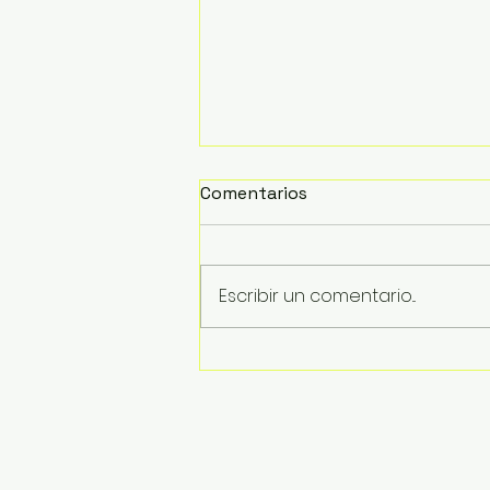
Comentarios
Escribir un comentario...
Inician trabajos de retiro
de la estructura del
puente colapsado en La
Boquita