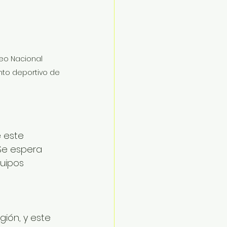
eo Nacional 
nto deportivo de 
 este 
 Se espera 
uipos 
ión, y este 