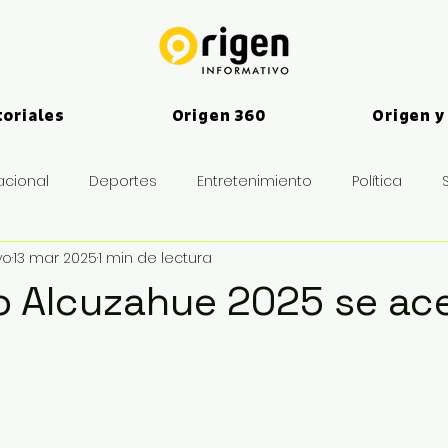
toriales
Origen 360
Origen y
acional
Deportes
Entretenimiento
Política
vo
13 mar 2025
1 min de lectura
es
eo Alcuzahue 2025 se ac