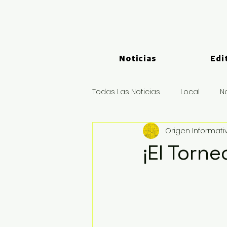
Noticias
Edi
Todas Las Noticias
Local
N
Origen Informati
Logística y Puertos
Deport
¡El Torn