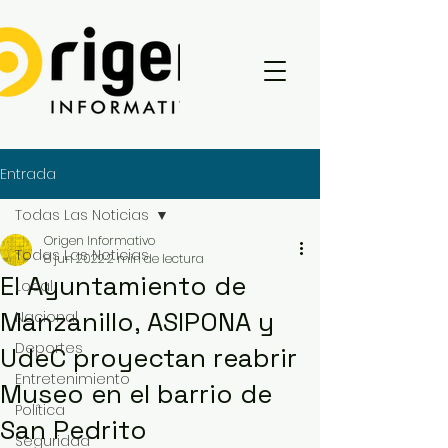
Entrada
Todas Las Noticias
Origen Informativo
Todas Las Noticias
8 jun 2022
2 min de lectura
El Ayuntamiento de
Local
Manzanillo, ASIPONA y
Nacional
Deportes
UdeC proyectan reabrir
Entretenimiento
Museo en el barrio de
Política
San Pedrito
Seguridad