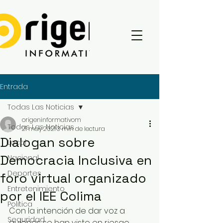
Entrada
Todas Las Noticias
origeninformativom
Todas Las Noticias
21 may 2021
3 min de lectura
Dialogan sobre
Local
Democracia Inclusiva en
Nacional
Deportes
foro virtual organizado
Entretenimiento
por el IEE Colima
Política
Con la intención de dar voz a 
Seguridad
quienes se han visto en riesgo, 