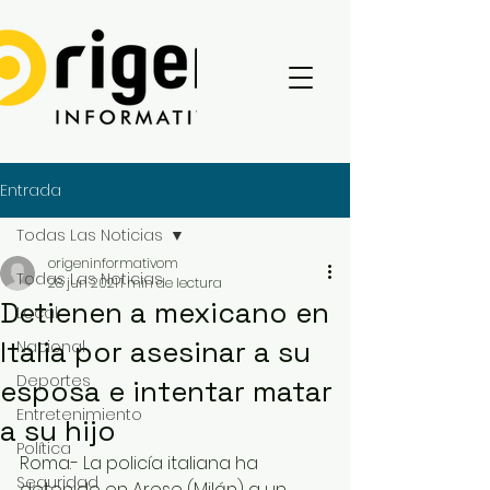
Entrada
Todas Las Noticias
origeninformativom
Todas Las Noticias
28 jun 2021
1 min de lectura
Detienen a mexicano en
Local
Italia por asesinar a su
Nacional
Deportes
esposa e intentar matar
Entretenimiento
a su hijo
Política
Roma.- La policía italiana ha 
Seguridad
detenido en Arese (Milán) a un 