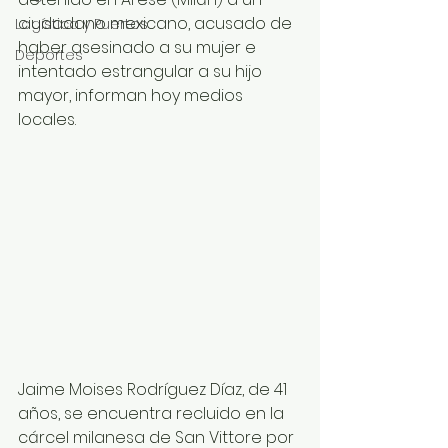
ciudadano mexicano, acusado de 
Logística y Puertos
haber asesinado a su mujer e 
Deportes
intentado estrangular a su hijo 
mayor, informan hoy medios 
locales. 
Jaime Moises Rodríguez Díaz, de 41 
años, se encuentra recluido en la 
cárcel milanesa de San Vittore por 