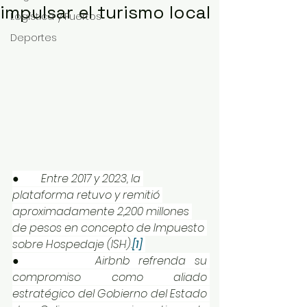
impulsar el turismo local
Logística y Puertos
Deportes
●        
Entre 2017 y 2023, la 
plataforma retuvo y remitió 
aproximadamente 2,200 millones 
de pesos en concepto de Impuesto 
sobre Hospedaje (ISH).
[1]
●        
Airbnb refrenda su 
compromiso como aliado 
estratégico del Gobierno del Estado 