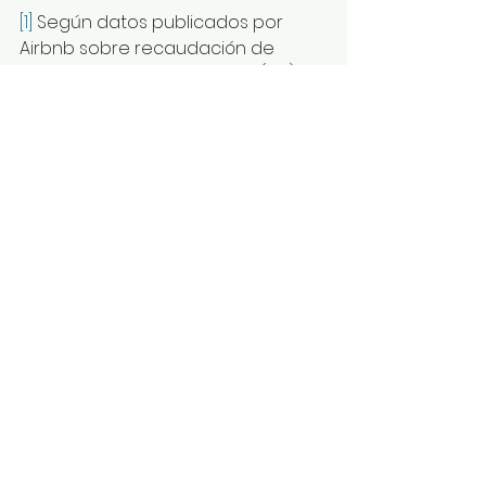
[1]
 Según datos publicados por 
Airbnb sobre recaudación de 
Impuesto sobre Hospedaje (ISH) a 
nivel nacional.
Ver todo
Entradas recientes