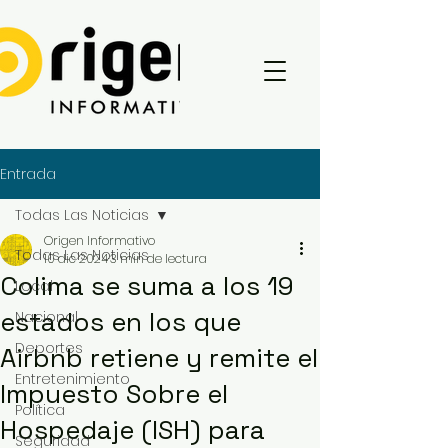
Entrada
Todas Las Noticias
Origen Informativo
Todas Las Noticias
10 dic 2024
3 min de lectura
Colima se suma a los 19
Local
estados en los que
Nacional
Deportes
Airbnb retiene y remite el
Entretenimiento
Impuesto Sobre el
Política
Hospedaje (ISH) para
Seguridad