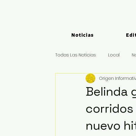
Noticias
Edi
Todas Las Noticias
Local
N
Origen Informati
Logística y Puertos
Deport
Belinda 
corridos
nuevo hi