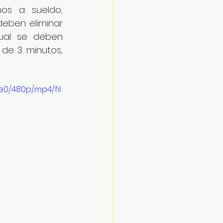
os a sueldo, 
eben eliminar 
ual se deben 
de 3 minutos, 
e0/480p/mp4/fil