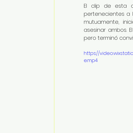
El clip de esta
pertenecientes a l
mutuamente, inic
asesinar ambos. El
pero terminó convi
https://video.wixst
e.mp4