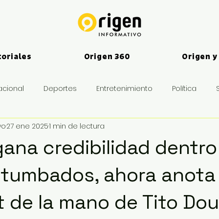
toriales
Origen 360
Origen y
acional
Deportes
Entretenimiento
Política
vo
27 ene 2025
1 min de lectura
es
gana credibilidad dentro
 tumbados, ahora anota
t de la mano de Tito Dou