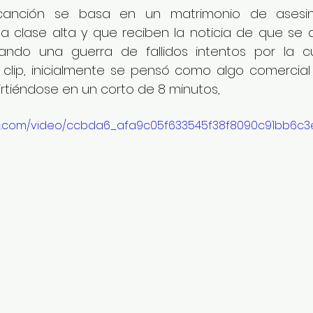
 canción se basa en un matrimonio de asesin
a clase alta y que reciben la noticia de que se d
iando una guerra de fallidos intentos por la c
 clip, inicialmente se pensó como algo comercial 
rtiéndose en un corto de 8 minutos,
atic.com/video/ccbda6_afa9c05f633545f38f8090c91bb6c3