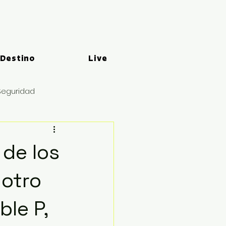
 Destino
Live
Seguridad
 de los
 otro
ble P,