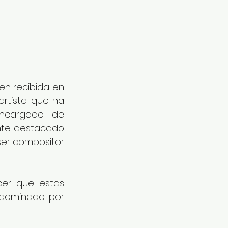
n recibida en 
rtista que ha 
ncargado de 
nte destacado 
er compositor 
er que estas 
dominado por 