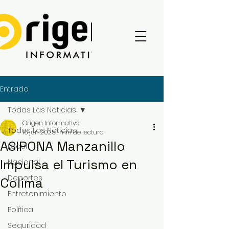
Entrada
Todas Las Noticias
Origen Informativo
Todas Las Noticias
16 jun 2025
1 min de lectura
ASIPONA Manzanillo
Local
Impulsa el Turismo en
Nacional
Deportes
Colima
Entretenimiento
Política
Seguridad