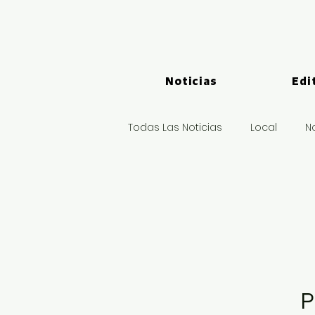
Noticias
Edi
Todas Las Noticias
Local
N
Logística y Puertos
Deport
P