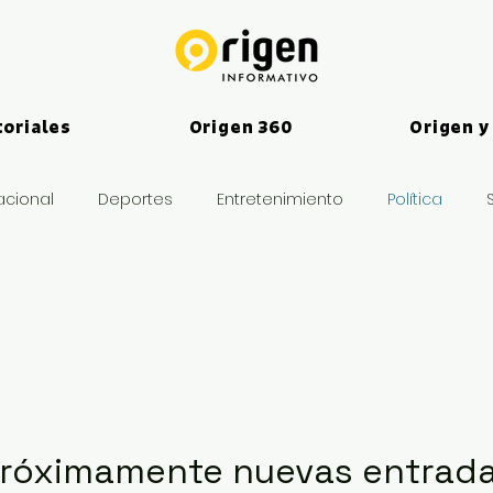
toriales
Origen 360
Origen y
acional
Deportes
Entretenimiento
Política
es
róximamente nuevas entrad