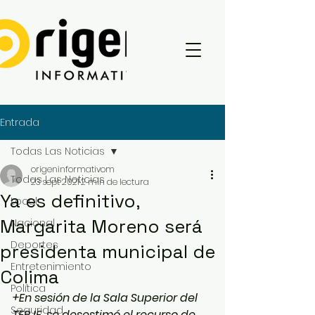
Entrada
Todas Las Noticias
origeninformativom
Todas Las Noticias
23 sept 2021
2 min de lectura
Ya es definitivo,
Local
Margarita Moreno será
Nacional
Deportes
presidenta municipal de
Entretenimiento
Colima
Política
+En sesión de la Sala Superior del 
Seguridad
TEPJF, se desestimó el recurso de 