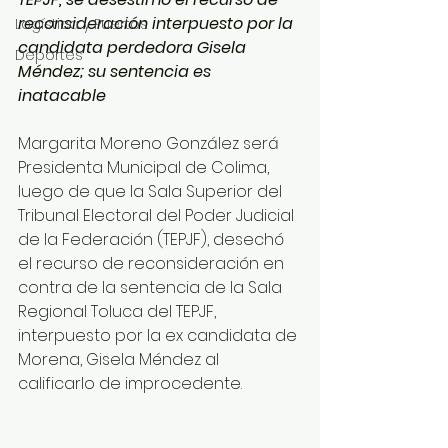
reconsideración interpuesto por la 
Logística y Puertos
candidata perdedora Gisela 
Deportes
Méndez; su sentencia es 
inatacable 
Margarita Moreno González será 
Presidenta Municipal de Colima, 
luego de que la Sala Superior del 
Tribunal Electoral del Poder Judicial 
de la Federación (TEPJF), desechó 
el recurso de reconsideración en 
contra de la sentencia de la Sala 
Regional Toluca del TEPJF, 
interpuesto por la ex candidata de 
Morena, Gisela Méndez al 
calificarlo de improcedente.