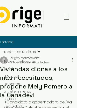
Entrada
Todas Las Noticias
origeninformativom
Todas Las Noticias
27 abr 2021
2 min de lectura
Viviendas dignas a los
Local
más necesitados,
Nacional
Deportes
propone Mely Romero a
Entretenimiento
la Canadevi
Política
+Candidata a gobernadora de “Va 
Seguridad
por Colima” plantea reconstruir el 