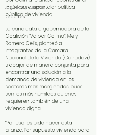
Insuvi para apuntalar política 
Logística y Puertos
pública de vivienda 
Deportes
La candidata a gobernadora de la 
Coalición “Va por Colima”, Mely 
Romero Celis, planteó a 
integrantes de la Cámara 
Nacional de la Vivienda (Canadevi) 
trabajar de manera conjunta para 
encontrar una solución a la 
demanda de vivienda en los 
sectores más marginados, pues 
son los más humildes quienes 
requieren también de una 
vivienda digna.
“Por eso les pido hacer esta 
alianza. Por supuesto vivienda para 