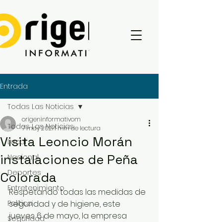
Entrada
Todas Las Noticias
origeninformativom
Todas Las Noticias
7 may 2021
1 min de lectura
Visita Leoncio Morán
Local
instalaciones de Peña
Nacional
Deportes
Colorada
Entretenimiento
Respetando todas las medidas de 
Política
seguridad y de higiene, este 
jueves 6 de mayo, la empresa 
Seguridad