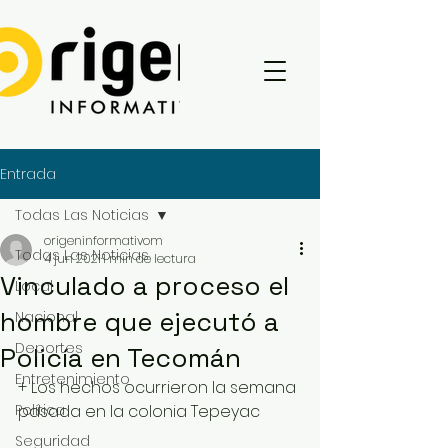
Entrada
Todas Las Noticias
origeninformativom
Todas Las Noticias
4 jun 2021
1 min de lectura
Vinculado a proceso el
Local
hombre que ejecutó a
Nacional
Deportes
Policía en Tecomán
Entretenimiento
+ Los hechos ocurrieron la semana 
Política
pasada en la colonia Tepeyac
Seguridad