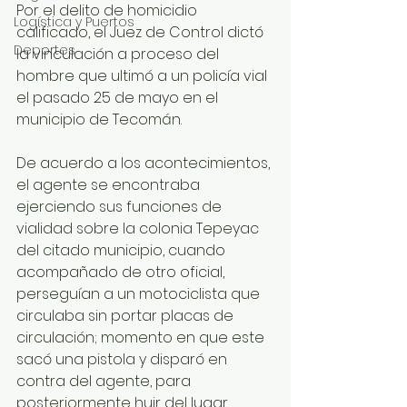
Por el delito de homicidio 
Logística y Puertos
calificado, el Juez de Control dictó 
Deportes
la vinculación a proceso del 
hombre que ultimó a un policía vial 
el pasado 25 de mayo en el 
municipio de Tecomán.
De acuerdo a los acontecimientos, 
el agente se encontraba 
ejerciendo sus funciones de 
vialidad sobre la colonia Tepeyac 
del citado municipio, cuando 
acompañado de otro oficial, 
perseguían a un motociclista que 
circulaba sin portar placas de 
circulación; momento en que este 
sacó una pistola y disparó en 
contra del agente, para 
posteriormente huir del lugar.