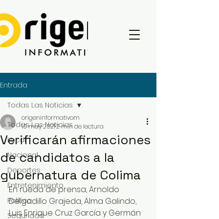
Entrada
Todas Las Noticias
origeninformativom
Todas Las Noticias
10 may 2021
2 min de lectura
Verificarán afirmaciones
Local
de candidatos a la
Nacional
Deportes
gubernatura de Colima
Entretenimiento
En rueda de prensa, Arnoldo 
Política
Delgadillo Grajeda, Alma Galindo, 
Luis Enrique Cruz García y Germán 
Seguridad