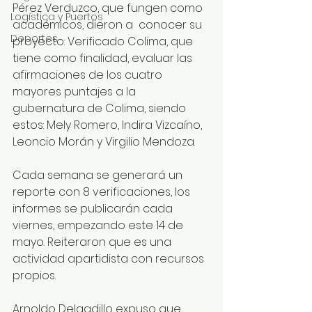
Pérez Verduzco, que fungen como 
Logística y Puertos
académicos, dieron a  conocer su 
Deportes
proyecto: Verificado Colima, que 
tiene como finalidad, evaluar las 
afirmaciones de los cuatro 
mayores puntajes a la 
gubernatura de Colima, siendo 
estos: Mely Romero, Indira Vizcaíno, 
Leoncio Morán y Virgilio Mendoza.
Cada semana se generará un 
reporte con 8 verificaciones, los 
informes se publicarán cada 
viernes, empezando este 14 de 
mayo. Reiteraron que es una 
actividad apartidista con recursos 
propios. 
Arnoldo Delgadillo expuso que 