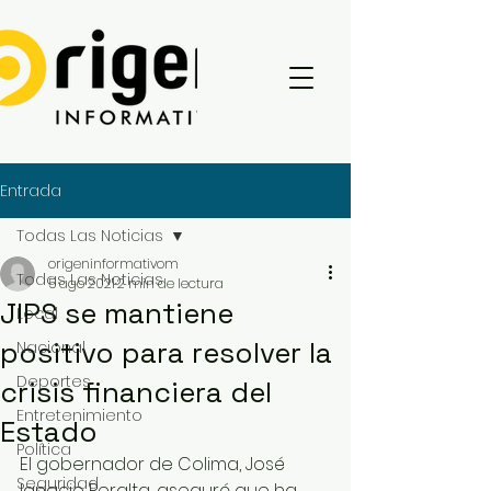
Entrada
Todas Las Noticias
origeninformativom
Todas Las Noticias
5 ago 2021
2 min de lectura
JIPS se mantiene
Local
positivo para resolver la
Nacional
Deportes
crisis financiera del
Entretenimiento
Estado
Política
El gobernador de Colima, José 
Seguridad
Ignacio Peralta, aseguró que ha 