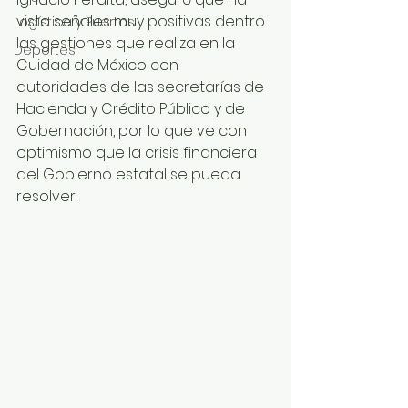
visto señales muy positivas dentro 
Logística y Puertos
las gestiones que realiza en la 
Deportes
Cuidad de México con 
autoridades de las secretarías de 
Hacienda y Crédito Público y de 
Gobernación, por lo que ve con 
optimismo que la crisis financiera 
del Gobierno estatal se pueda 
resolver.