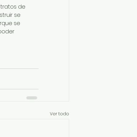
ntratos de 
ruir se 
rque se 
poder 
Ver todo