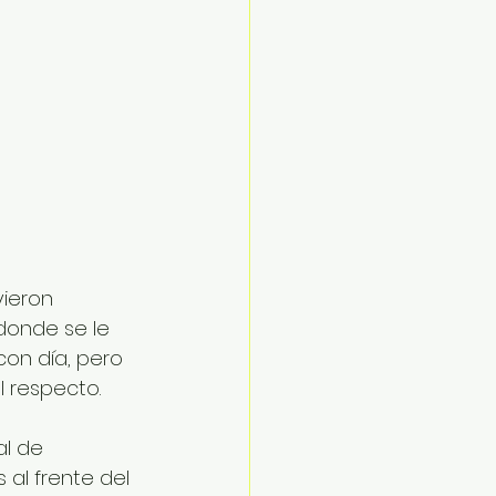
ieron 
donde se le 
con día, pero 
 respecto.
l de 
 al frente del 