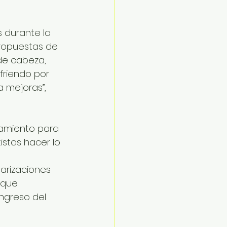
 durante la 
ropuestas de 
de cabeza, 
friendo por 
 mejoras”, 
amiento para 
stas hacer lo 
arizaciones 
 que 
ngreso del 