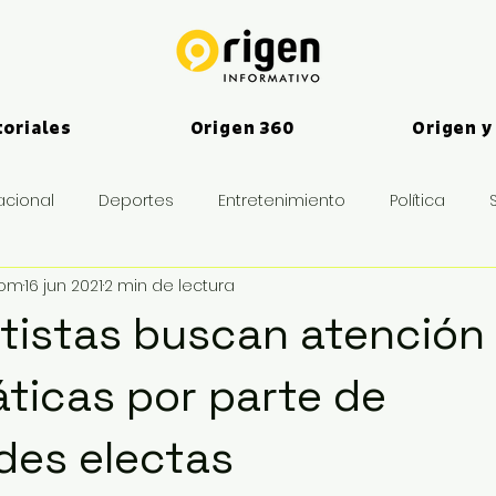
toriales
Origen 360
Origen y
acional
Deportes
Entretenimiento
Política
vom
16 jun 2021
2 min de lectura
es
tistas buscan atención 
ticas por parte de
des electas