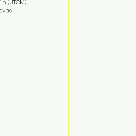
lo (UTCM), 
evas 