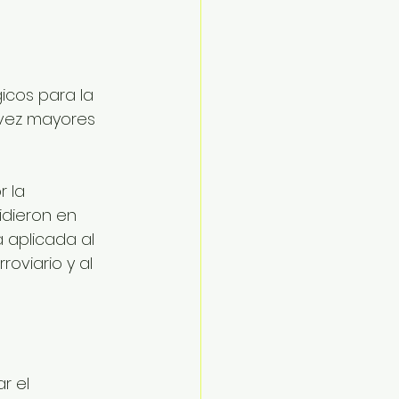
icos para la 
vez mayores 
 la 
idieron en 
 aplicada al 
oviario y al 
r el 