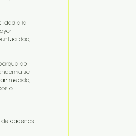
lidad a la 
ayor 
untualidad, 
.
mbarque de 
pandemia se 
ran medida, 
cos o 
d de cadenas 