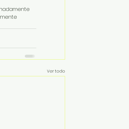
oximadamente 
tamente 
Ver todo