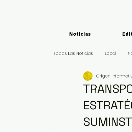
Noticias
Edi
Todas Las Noticias
Local
N
Origen Informati
Logística y Puertos
Deport
TRANSPO
ESTRATÉ
SUMINST