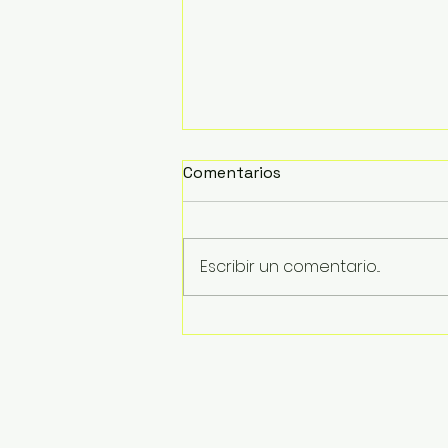
Comentarios
Escribir un comentario...
Inician trabajos de retiro
de la estructura del
puente colapsado en La
Boquita