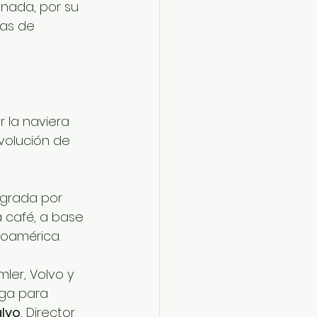
enada, por su 
ias de 
 la naviera 
volución de 
egrada por 
 café, a base 
noamérica.
ler, Volvo y 
ga para 
lvo
, Director 