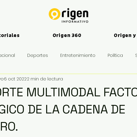
toriales
Origen 360
Origen y
acional
Deportes
Entretenimiento
Política
vo
6 oct 2022
2 min de lectura
es
RTE MULTIMODAL FACT
GICO DE LA CADENA DE
RO.