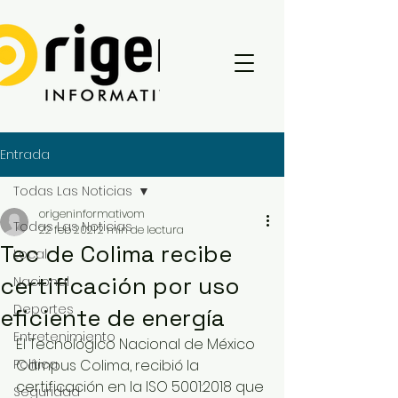
Entrada
Todas Las Noticias
origeninformativom
Todas Las Noticias
22 feb 2021
2 min de lectura
Tec de Colima recibe
Local
certificación por uso
Nacional
Deportes
eficiente de energía
Entretenimiento
El Tecnológico Nacional de México 
Política
Campus Colima, recibió la 
certificación en la ISO 5001:2018 que 
Seguridad