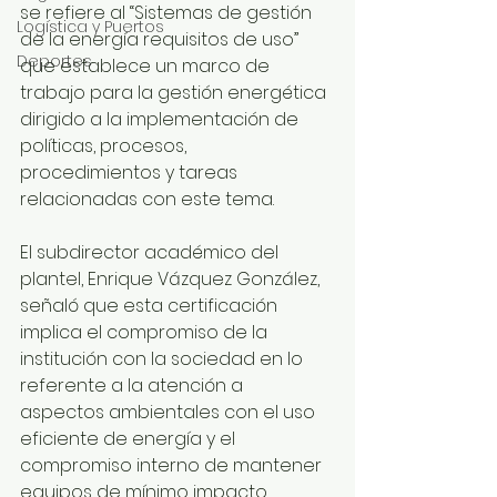
se refiere al “Sistemas de gestión 
Logística y Puertos
de la energía requisitos de uso” 
Deportes
que establece un marco de 
trabajo para la gestión energética 
dirigido a la implementación de 
políticas, procesos, 
procedimientos y tareas 
relacionadas con este tema.
El subdirector académico del 
plantel, Enrique Vázquez González, 
señaló que esta certificación 
implica el compromiso de la 
institución con la sociedad en lo 
referente a la atención a 
aspectos ambientales con el uso 
eficiente de energía y el 
compromiso interno de mantener 
equipos de mínimo impacto 