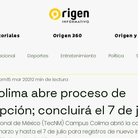
toriales
Origen 360
Origen y
acional
Deportes
Entretenimiento
Política
vom
15 mar 2021
2 min de lectura
es
olima abre proceso de
pción; concluirá el 7 de j
ional de México (TecNM) Campus Colima abrió la c
rzo y hasta el 7 de julio para registros de nuevo i