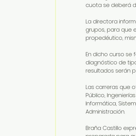
cuota se deberá de
La directora infor
grupos, para que e
propedéutico, mism
En dicho curso se 
diagnóstico de tip
resultados serán pu
Las carreras que o
Público, Ingeniería
Informática, Siste
Administración. 
Braña Castillo exp