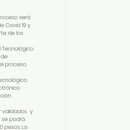
proceso será 
 Covid 19 y 
te de los 
l Tecnológico 
 de 
el proceso.
Tecnológico 
ctrónico 
ción.
 validados  y 
, se podrá 
0 pesos. La 