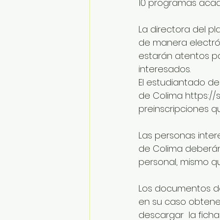
10 programas acadé
La directora del pl
de manera electrón
estarán atentos pa
interesados.
El estudiantado deb
de Colima https://
preinscripciones q
Las personas inter
de Colima deberán 
personal, mismo qu
Los documentos deb
en su caso obtener 
descargar  la ficha