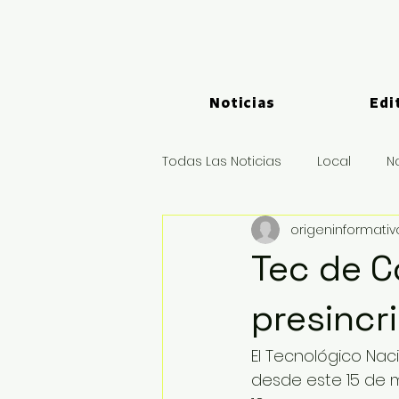
Noticias
Edi
Todas Las Noticias
Local
N
origeninformati
Logística y Puertos
Deport
Tec de C
presincri
El Tecnológico Nac
desde este 15 de ma