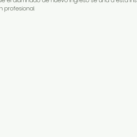
e el alumnado de nuevo ingreso se una a esta inst
 profesional.