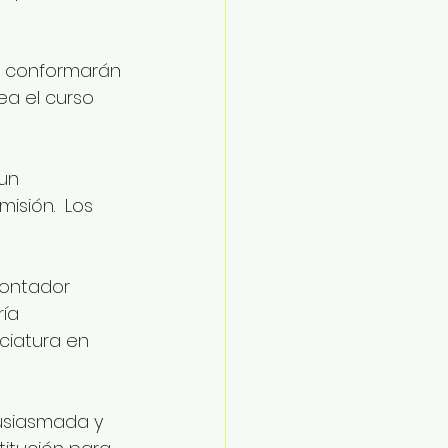
e conformarán 
ea el curso 
un 
isión.  Los 
Contador 
ía 
ciatura en 
usiasmada y 