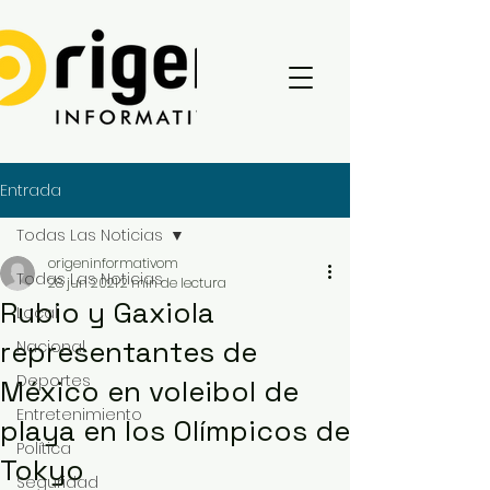
Entrada
Todas Las Noticias
origeninformativom
Todas Las Noticias
28 jun 2021
2 min de lectura
Rubio y Gaxiola
Local
representantes de
Nacional
Deportes
México en voleibol de
Entretenimiento
playa en los Olímpicos de
Política
Tokyo
Seguridad