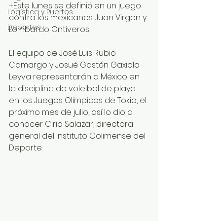
+Este lunes se definió en un juego 
Logística y Puertos
contra los mexicanos Juan Virgen y 
Deportes
Lombardo Ontiveros
El equipo de José Luis Rubio 
Camargo y Josué Gastón Gaxiola 
Leyva representarán a México en 
la disciplina de voleibol de playa 
en los Juegos Olímpicos de Tokio, el 
próximo mes de julio, así lo dio a 
conocer Ciria Salazar, directora 
general del Instituto Colimense del 
Deporte.