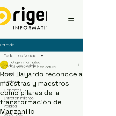
Entrada
Todas Las Noticias
Origen Informativo
Todas Las Noticias
23 may 2025
1 min de lectura
Rosi Bayardo reconoce a
Local
maestras y maestros
Nacional
Deportes
como pilares de la
Entretenimiento
transformación de
Política
Manzanillo
Seguridad