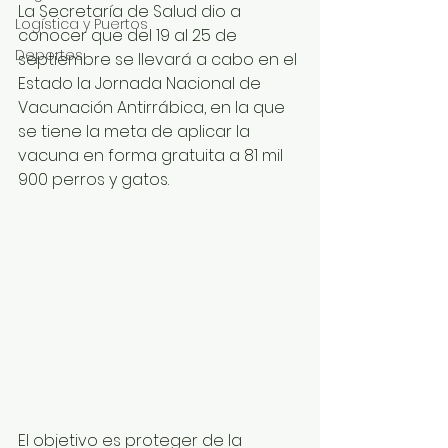
La Secretaría de Salud dio a 
Logística y Puertos
conocer que del 19 al 25 de 
Deportes
septiembre se llevará a cabo en el 
Estado la Jornada Nacional de 
Vacunación Antirrábica, en la que 
se tiene la meta de aplicar la 
vacuna en forma gratuita a 81 mil 
900 perros y gatos.
El objetivo es proteger de la 