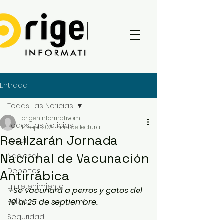
Entrada
Todas Las Noticias
origeninformativom
Todas Las Noticias
14 sept 2021
1 min de lectura
Realizarán Jornada
Local
Nacional de Vacunación
Nacional
Deportes
Antirrábica
Entretenimiento
+Se vacunará a perros y gatos del 
Política
19 al 25 de septiembre.
Seguridad