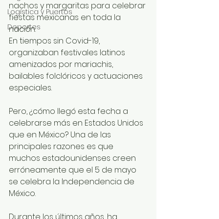
nachos y margaritas para celebrar 
Logística y Puertos
fiestas mexicanas en toda la 
Deportes
nación.
En tiempos sin Covid-19, 
organizaban festivales latinos 
amenizados por mariachis, 
bailables folclóricos y actuaciones 
especiales.  
Pero, ¿cómo llegó esta fecha a 
celebrarse más en Estados Unidos 
que en México? Una de las 
principales razones es que 
muchos estadounidenses creen 
erróneamente que el 5 de mayo 
se celebra la Independencia de 
México. 
Durante los últimos años, ha 