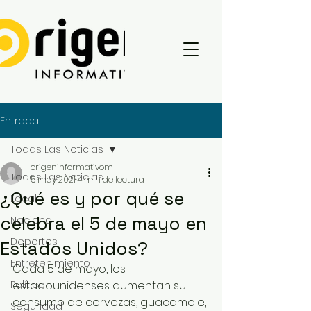
Entrada
Todas Las Noticias
origeninformativom
Todas Las Noticias
5 may 2021
4 min de lectura
¿Qué es y por qué se
Local
celebra el 5 de mayo en
Nacional
Deportes
Estados Unidos?
Entretenimiento
Cada 5 de mayo, los 
Política
estadounidenses aumentan su 
consumo de cervezas, guacamole, 
Seguridad