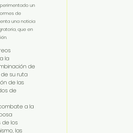
xperimentado un 
formes de 
enta una noticia 
atoria, que en 
ón.
reos 
a la 
ombinación de 
 de su ruta 
ón de las 
dos de 
 combate a la 
iposa 
 de los 
smo, las 