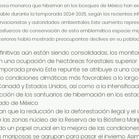
posa monarca que hibernan en los bosques de México han e
able durante la temporada 2024-2025, según los recientes in
vacionistas y autoridades ambientales. Este aumento repres
esfuerzos de conservación de esta emblemática especie migr
eriores había mostrado preocupantes declives en su poblaci
definitivas aún están siendo consolidadas, los monito
an una ocupación de hectáreas forestales superior 
emporada previa. Este repunte se atribuye a una c
do condiciones climáticas más favorables a lo largo
anadá y Estados Unidos, así como a la intensificaci
ción de los santuarios de hibernación en los esta
ado de México.
an que la reducción de la deforestación ilegal y el
n las zonas núcleo de la Reserva de la Biósfera Mar
 un papel crucial en la mejora de las condiciones
mariposas se agrupan para pasar el invierno. Asimi