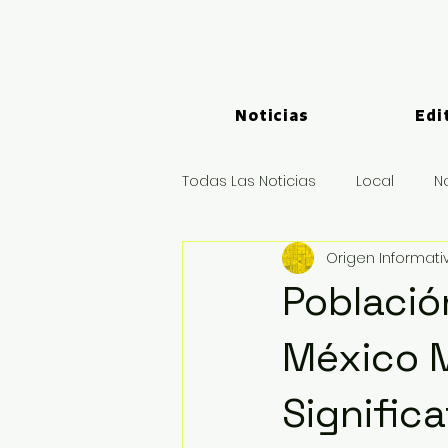
Noticias
Edi
Todas Las Noticias
Local
N
Origen Informati
Logística y Puertos
Deport
Població
México 
Signific