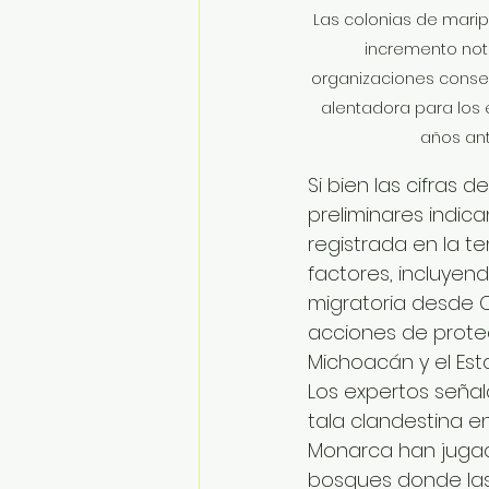
Las colonias de mari
incremento not
organizaciones conser
alentadora para los 
años ant
Si bien las cifras 
preliminares indic
registrada en la t
factores, incluyen
migratoria desde C
acciones de protec
Michoacán y el Est
Los expertos señal
tala clandestina e
Monarca han jugado
bosques donde las 