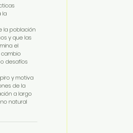
cticas 
 la 
e la población 
os y que las 
mina el 
l cambio 
o desafíos 
iro y motiva 
ones de la 
ción a largo 
no natural 