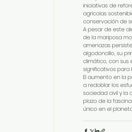
iniciativas de ref
agrícolas sostenib
conservación de su
A pesar de este al
de la mariposa mon
amenazas persisten.
algodoncillo, su pr
climático, con sus
significativos para
El aumento en la p
a redoblar los esf
sociedad civil y l
plazo de la fascin
único en el planeta