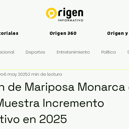
toriales
Origen 360
Origen y
acional
Deportes
Entretenimiento
Política
vo
6 may 2025
2 min de lectura
es
n de Mariposa Monarca
Muestra Incremento
ativo en 2025