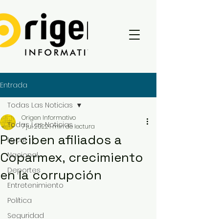
Entrada
Todas Las Noticias
Origen Informativo
Todas Las Noticias
7 jul 2022
1 min de lectura
Perciben afiliados a
Local
Coparmex, crecimiento
Nacional
Deportes
en la corrupción
Entretenimiento
Política
Seguridad