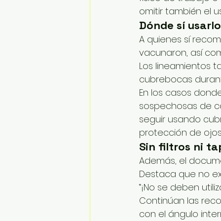
omitir también el 
Dónde sí usarlo
A quienes sí recom
vacunaron, así com
Los lineamientos 
cubrebocas durante
En los casos dond
sospechosas de co
seguir usando cub
protección de ojos
Sin filtros ni t
Además, el documen
Destaca que no exi
“¡No se deben utiliza
Continúan las reco
con el ángulo inte