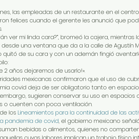
unes, las empleadas de un restaurante en el centro
ron felices cuando el gerente les anunció que pod
. 
án ver mi linda cara?”, bromeó la cajera, mientras
desde una ventana que da a la calle de Agustín Me
 quitó de su cara y con un ademán fingió aventarlo
ilo:
de 2 años dejaremos de usarlo!».
toridades mexicanas confirmaron que el uso de cu
ia covid deja de ser obligatorio tanto en espacio
n embargo, sugieren conservar su uso en espacios 
s o cuenten con poca ventilación.
de los 
Lineamientos para la continuidad de las act
la pandemia de covid
, el gobierno mexicano señaló
uman bebidas o alimentos, quienes no comparten 
 aquellas cuyas labores implican un trabajo físico 