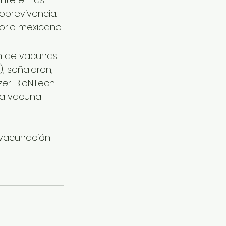
obrevivencia.
torio mexicano.
n de vacunas 
, señalaron, 
zer-BioNTech 
la vacuna 
 
 vacunación 