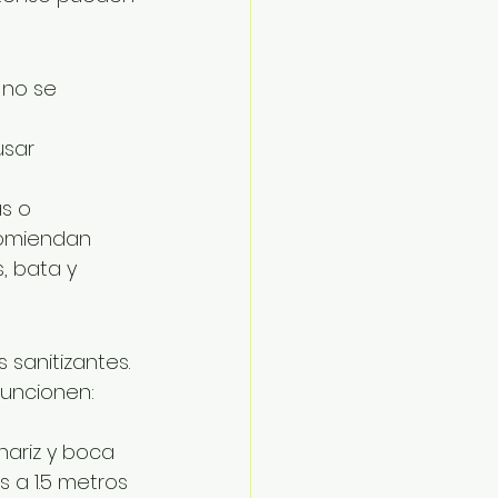
 no se 
sar 
s o 
comiendan 
 bata y 
sanitizantes. 
uncionen: 
ariz y boca 
 a 1.5 metros 