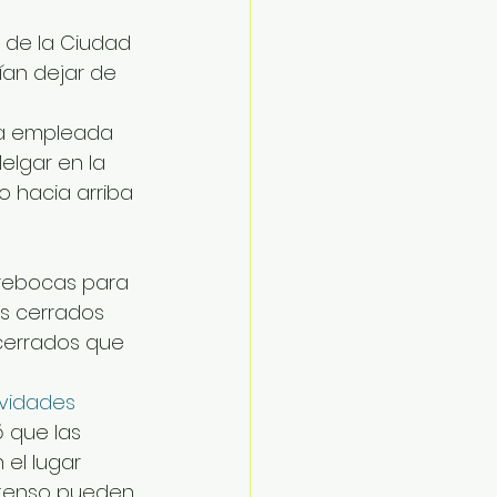
 de la Ciudad 
ían dejar de 
 la empleada 
lgar en la 
 hacia arriba 
brebocas para 
s cerrados 
cerrados que 
ividades 
 que las 
el lugar 
intenso pueden 