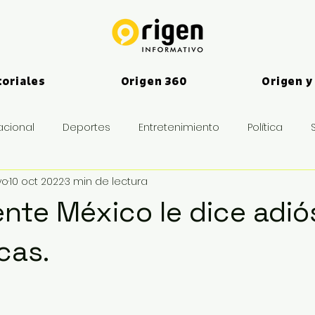
toriales
Origen 360
Origen y
acional
Deportes
Entretenimiento
Política
vo
10 oct 2022
3 min de lectura
es
ente México le dice adiós
cas.