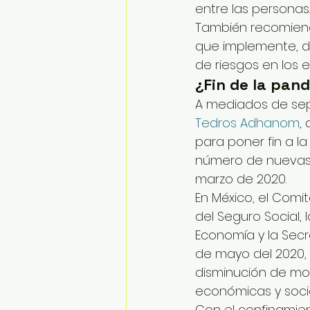
entre las personas.
También recomiend
que implemente, d
de riesgos en los e
¿Fin de la pan
A mediados de sep
Tedros Adhanom
,
para poner fin a l
número de nuevas 
marzo de 2020.
En México, el Comi
del Seguro Social, l
Economía y la Secr
de mayo del 2020, 
disminución de mov
económicas y socia
Con el confinamien