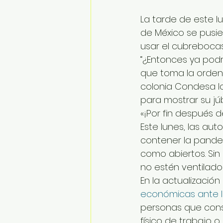
La tarde de este l
de México se pusie
usar el cubrebocas
“¿Entonces ya podr
que toma la orden 
colonia Condesa lo
para mostrar su júb
«¡Por fin después 
Este lunes, las au
contener la pandem
como abiertos. Si
no estén ventilado
En la actualización 
económicas ante 
personas que cons
físico de trabajo o