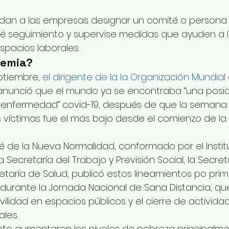
an a las empresas designar un comité o persona
é seguimiento y supervise medidas que ayuden a l
spacios laborales.
demia?
tiembre, 
el dirigente de la la Organización Mundial 
 anunció que el mundo ya se encontraba “una posici
a enfermedad” covid-19, después de que la semana p
víctimas fue el más bajo desde el comienzo de l
té de la Nueva Normalidad, conformado por el Insti
a Secretaría del Trabajo y Previsión Social, la Secret
etaría de Salud, publicó estos lineamientos po prim
durante la Jornada Nacional de Sana Distancia, que
ilidad en espacios públicos y el cierre de activida
les. 
to aumentaron los niveles de pobreza principalme