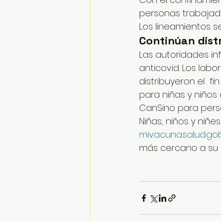
personas trabajado
Los lineamientos se
Continúan dist
Las autoridades in
anticovid. Los labo
distribuyeron el  
para niñas y niños
CanSino para pers
Niñas, niños y niñe
mivacuna.salud.go
más cercano a su l