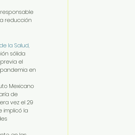
 responsable 
a reducción 
de la Salud, 
ón sólida 
revia el 
a pandemia en 
tuto Mexicano 
aría de 
era vez el 29 
 implicó la 
des 
nte en las 