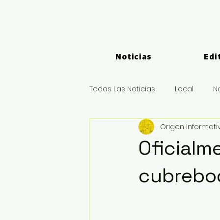
Noticias
Edi
Todas Las Noticias
Local
N
Origen Informati
Logística y Puertos
Deport
Oficialm
cubrebo