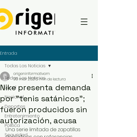
Entrada
Todas Las Noticias
origeninformativom
Todas Las Noticias
30 mar 2021
2 min de lectura
Nike presenta demanda
Local
por "tenis satánicos";
Nacional
Deportes
fueron producidos sin
Entretenimiento
autorización, acusa
Política
Una serie limitada de zapatillas 
Seguridad
deportivas con referencias 