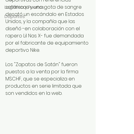
satánicas y una gota de sangre 
Logística y Puertos
desató un escándalo en Estados 
Deportes
Unidos, y la compañía que las 
diseñó -en colaboración con el 
rapero Lil Nas X- fue demandada 
por el fabricante de equipamiento 
deportivo Nike.
Los "Zapatos de Satán" fueron 
puestos a la venta por la firma 
MSCHF, que se especializa en 
productos en serie limitada que 
son vendidos en la web.