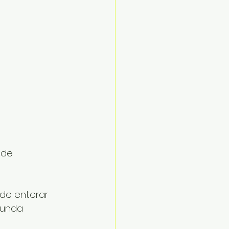
 de 
 de enterar 
gunda 