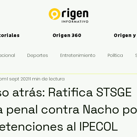
toriales
Origen 360
Origen y
acional
Deportes
Entretenimiento
Política
vom
1 sept 2021
1 min de lectura
es
so atrás: Ratifica STSGE
 penal contra Nacho po
retenciones al IPECOL