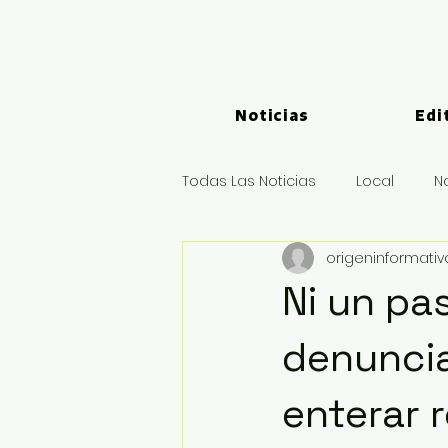
Noticias
Edi
Todas Las Noticias
Local
N
origeninformati
Logística y Puertos
Deport
Ni un pa
denuncia
enterar 