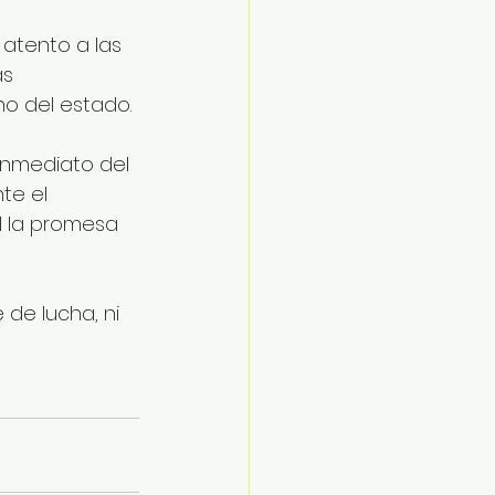
 atento a las 
s 
o del estado.
inmediato del 
te el 
l la promesa 
 de lucha, ni 