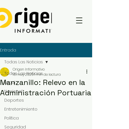
Entrada
Todas Las Noticias
Origen Informativo
Todas Las Noticias
16 may 2025
1 min de lectura
Manzanillo: Relevo en la
Local
Administración Portuaria
Nacional
Deportes
Entretenimiento
Política
Seguridad