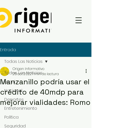
Entrada
Todas Las Noticias
Origen Informativo
Todas Las Noticias
25 oct 2022
1 min de lectura
Manzanillo podría usar el
Local
crédito de 40mdp para
Nacional
Deportes
mejorar vialidades: Romo
Entretenimiento
Política
Seguridad