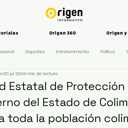
toriales
Origen 360
Origen y
acional
Deportes
Entretenimiento
Política
vo
30 jul 2024
1 min de lectura
es
d Estatal de Protección C
erno del Estado de Colim
a toda la población col