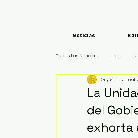
Noticias
Edi
Todas Las Noticias
Local
N
Origen Informati
Logística y Puertos
Deport
La Unida
del Gobi
exhorta 