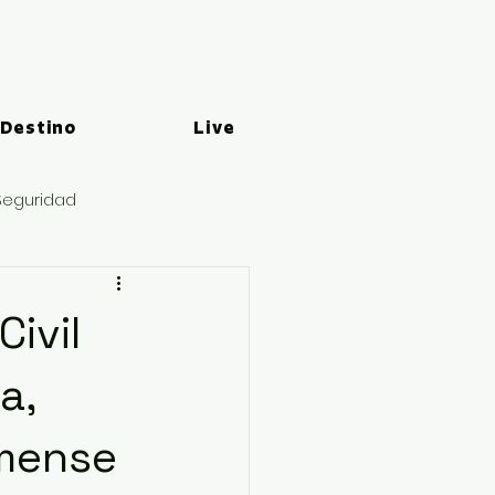
 Destino
Live
Seguridad
ivil
a,
imense