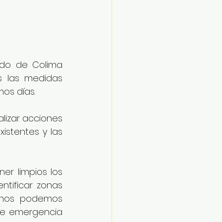
ado de Colima 
 las medidas 
os días. 
lizar acciones 
xistentes y las 
r limpios los 
ntificar zonas 
 nos podemos 
 de emergencia 