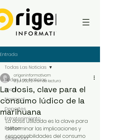
Entrada
Todas Las Noticias
origeninformativom
Todas Las Noticias
8 jul 2021
2 min de lectura
La dosis, clave para el
Local
consumo lúdico de la
Nacional
Deportes
marihuana
Entretenimiento
La dosis utilizada es la clave para 
Política
determinar las implicaciones y 
responsabilidades del consumo 
Seguridad