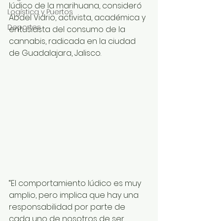
lúdico de la marihuana, consideró 
Logística y Puertos
Abdel Vidrio, activista, académica y 
Deportes
entusiasta del consumo de la 
cannabis, radicada en la ciudad 
de Guadalajara, Jalisco.
“El comportamiento lúdico es muy 
amplio, pero implica que hay una 
responsabilidad por parte de 
cada uno de nosotros de ser 