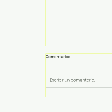
Comentarios
Escribir un comentario...
Inician trabajos de retiro
de la estructura del
puente colapsado en La