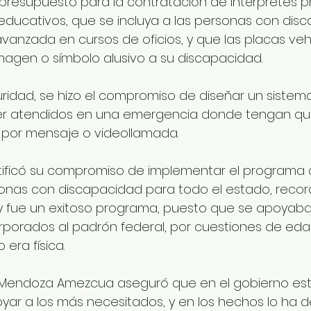
presupuesto para la contratación de intérpretes p
 educativos, que se incluya a las personas con dis
vanzada en cursos de oficios, y que las placas veh
magen o símbolo alusivo a su discapacidad.
ridad, se hizo el compromiso de diseñar un sistema,
er atendidos en una emergencia donde tengan que
sea por mensaje o videollamada.
ratificó su compromiso de implementar el programa
nas con discapacidad para todo el estado, recor
 y fue un exitoso programa, puesto que se apoyaba
rporados al padrón federal, por cuestiones de ed
era física.
io Mendoza Amezcua aseguró que en el gobierno est
ar a los más necesitados, y en los hechos lo ha 