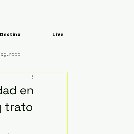
 Destino
Live
Seguridad
dad en
 trato