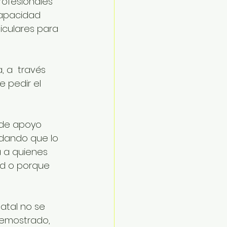
rofesionales 
capacidad 
iculares para 
 a  través 
 pedir el 
 de apoyo 
dando que lo 
 a quienes 
ad o porque 
atal no se 
demostrado, 