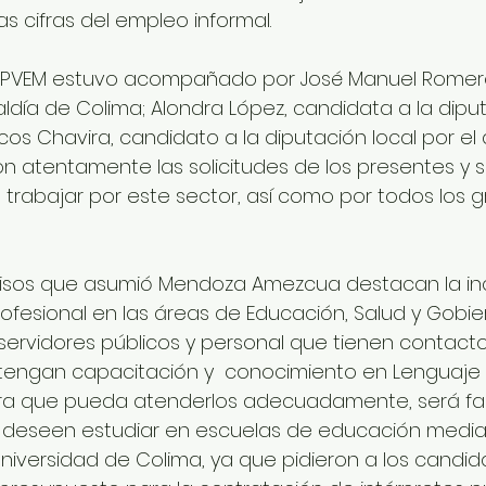
as cifras del empleo informal.
 PVEM estuvo acompañado por José Manuel Romero
ldía de Colima; Alondra López, candidata a la diput
arcos Chavira, candidato a la diputación local por el di
 atentamente las solicitudes de los presentes y s
rabajar por este sector, así como por todos los g
isos que asumió Mendoza Amezcua destacan la in
rofesional en las áreas de Educación, Salud y Gobier
 servidores públicos y personal que tienen contacto
, tengan capacitación y  conocimiento en Lenguaje
ra que pueda atenderlos adecuadamente, será faci
 deseen estudiar en escuelas de educación media 
Universidad de Colima, ya que pidieron a los candid