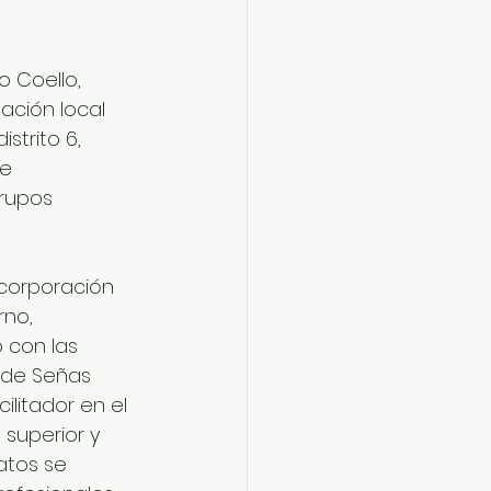
 Coello, 
ación local 
strito 6, 
e 
rupos 
corporación 
no, 
 con las 
 de Señas 
litador en el 
superior y 
atos se 