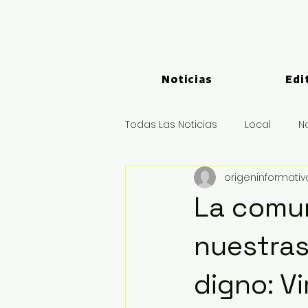
Noticias
Edi
Todas Las Noticias
Local
N
origeninformati
Logística y Puertos
Deport
La comun
nuestras
digno: Vir