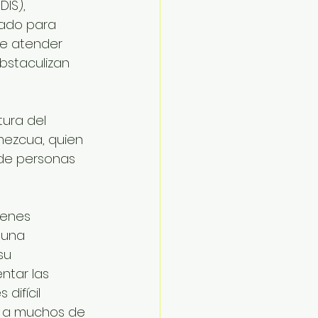
IS),  
ado para 
e atender 
bstaculizan 
ura del 
mezcua, quien 
 de personas 
ienes 
 una 
su 
ntar las 
difícil 
do a muchos de 