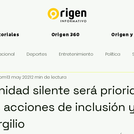
toriales
Origen 360
Origen y
acional
Deportes
Entretenimiento
Política
vom
13 may 2021
2 min de lectura
es
idad silente será priori
 acciones de inclusión y
gilio