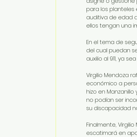
asigne o gestione 
para los planteles
auditiva de edad a
ellos tengan una i
En el tema de segu
del cual puedan s
auxilio al 911, ya 
Virgilio Mendoza 
económico a perso
hizo en Manzanillo
no podían ser inco
su discapacidad no 
Finalmente, Virgil
escatimará en apoy