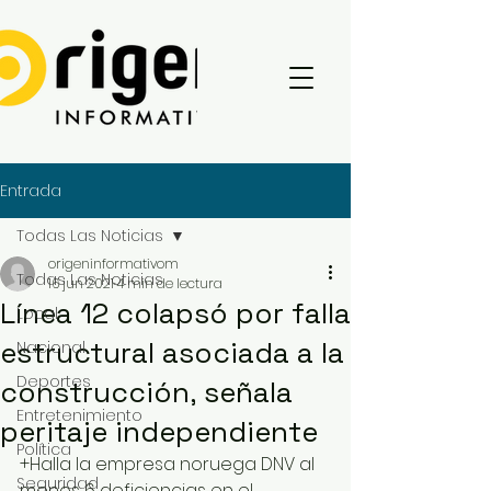
Entrada
Todas Las Noticias
origeninformativom
Todas Las Noticias
16 jun 2021
4 min de lectura
Línea 12 colapsó por falla
Local
estructural asociada a la
Nacional
Deportes
construcción, señala
Entretenimiento
peritaje independiente
Política
+Halla la empresa noruega DNV al 
Seguridad
menos 6 deficiencias en el 