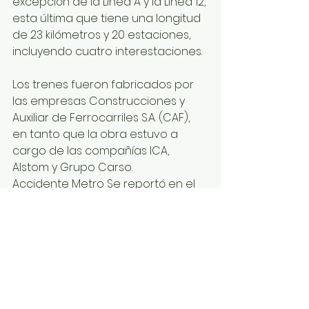
excepción de la Línea A y la Línea 12, 
esta última que tiene una longitud 
de 23 kilómetros y 20 estaciones, 
incluyendo cuatro interestaciones.
Los trenes fueron fabricados por 
las empresas Construcciones y 
Auxiliar de Ferrocarriles S.A. (CAF), 
en tanto que la obra estuvo a 
cargo de las compañías ICA, 
Alstom y Grupo Carso.
Accidente Metro Se reportó en el 
peritaje deformación de vigas 
(Especial)
La investigación que lleva cabo 
DNV se encuentra a la fecha en 
una fase preliminar y aún falta 
realizar dos fases, que incluyen la 