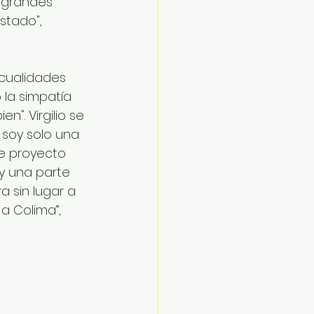
 grandes 
stado", 
 cualidades 
 la simpatía 
n". Virgilio se 
soy solo una 
te proyecto 
y una parte 
a sin lugar a 
a Colima”, 