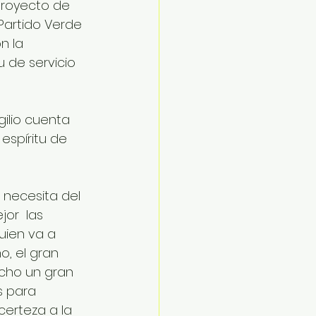
proyecto de 
Partido Verde 
n la 
u de servicio 
ilio cuenta 
espíritu de 
 necesita del 
or  las 
uien va a 
, el gran 
cho un gran 
s para 
erteza a la 