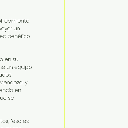
frecimiento 
poyar un 
sea benéfico 
ó en su 
ne un equipo 
ados 
 Mendoza; y 
rencia en 
ue se 
os, "eso es 