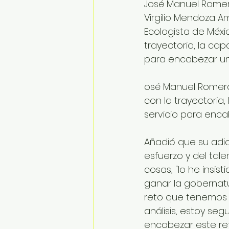
José Manuel Romero
Virgilio Mendoza A
Ecologista de Méxi
trayectoria, la cap
para encabezar un
osé Manuel Romero 
con la trayectoria,
servicio para enca
Añadió que su adic
esfuerzo y del tal
cosas, "lo he insis
ganar la gobernatu
reto que tenemos e
análisis, estoy seg
encabezar este ret