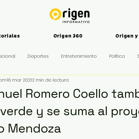
toriales
Origen 360
Origen y
acional
Deportes
Entretenimiento
Política
vom
16 mar 2021
2 min de lectura
es
uel Romero Coello tamb
 verde y se suma al pro
lio Mendoza