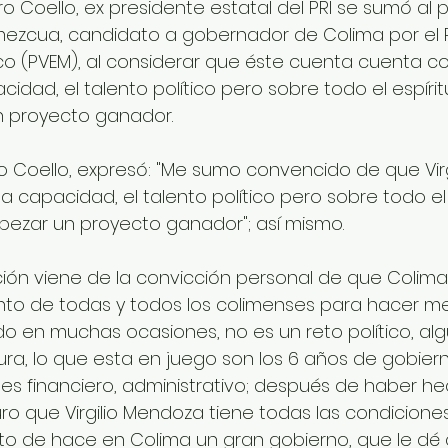
 Coello, ex presidente estatal del PRI se sumó al 
mezcua, candidato a gobernador de Colima por el 
co (PVEM), al considerar que éste cuenta cuenta co
acidad, el talento político pero sobre todo el espírit
 proyecto ganador.
Coello, expresó: "Me sumo convencido de que Virg
 la capacidad, el talento político pero sobre todo el 
bezar un proyecto ganador"; así mismo.
ión viene de la convicción personal de que Colima
ento de todas y todos los colimenses para hacer mej
tido en muchas ocasiones, no es un reto político, alg
ra, lo que esta en juego son los 6 años de gobierno
s financiero, administrativo; después de haber he
uro que Virgilio Mendoza tiene todas las condicione
o de hace en Colima un gran gobierno, que le dé c