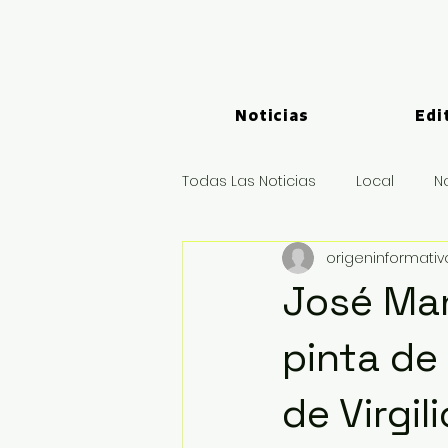
Noticias
Edi
Todas Las Noticias
Local
N
origeninformati
Logística y Puertos
Deport
José Man
pinta de
de Virgi