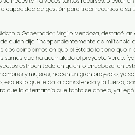
 se necesitan a veces tantos recursos, o estar en
ere capacidad de gestión para traer recursos a su E
didato a Gobernador, Virgilio Mendoza, destacó las
de quien dijo: "independientemente de militancia o
s dos coincidimos en que al Estado le tiene que ir bie
as sumas que ha acumulado el proyecto Verde, "yo 
royectos estriban todo en quién lo encabeza, en es
hombres y mujeres, hacen un gran proyecto, yo so
eso es lo que le da la consistencia y la fuerza, par
o que la alternancia que tanto se anhela, ya llegó 