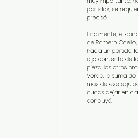
muy importante, no
partidos, se requi
precisó.
Finalmente, el can
de Romero Coello, 
hacia un partido, lo
dijo contento de l
pieza, los otros p
Verde, la suma de 
más de ese equipo, 
dudas dejar en clar
concluyó.