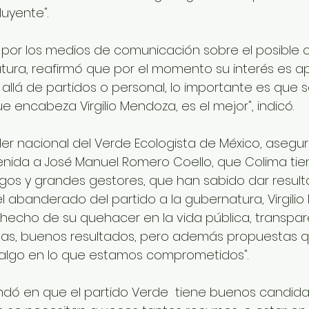
luyente".
 por los medios de comunicación sobre el posible o
ura, reafirmó que por el momento su interés es a
llá de partidos o personal, lo importante es que 
e encabeza Virgilio Mendoza, es el mejor", indicó. 
íder nacional del Verde Ecologista de México, asegur
nida a José Manuel Romero Coello, que Colima tie
gos y grandes gestores, que han sabido dar result
abanderado del partido a la gubernatura, Virgilio
ha hecho de su quehacer en la vida pública, transpa
tas, buenos resultados, pero además propuestas q
 algo en lo que estamos comprometidos". 
dó en que el partido Verde  tiene buenos candidat