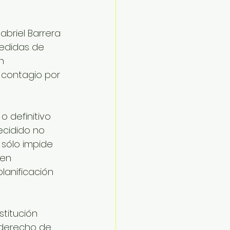
abriel Barrera 
edidas de 
n 
 contagio por 
 definitivo 
cidido no 
 sólo impide 
uen 
anificación 
titución 
l derecho de 