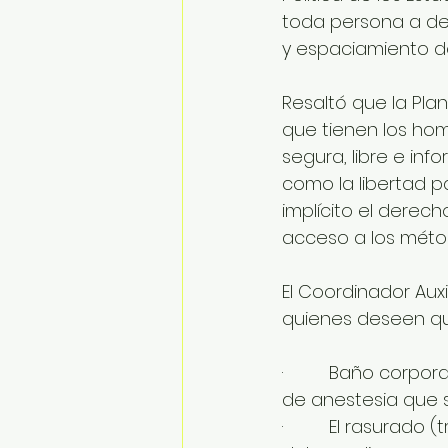
toda persona a dec
y espaciamiento de
Resaltó que la Pla
que tienen los homb
segura, libre e inf
como la libertad p
implícito el derec
acceso a los métod
El Coordinador Aux
quienes deseen que
·         Baño corp
de anestesia que se
·         El rasurad