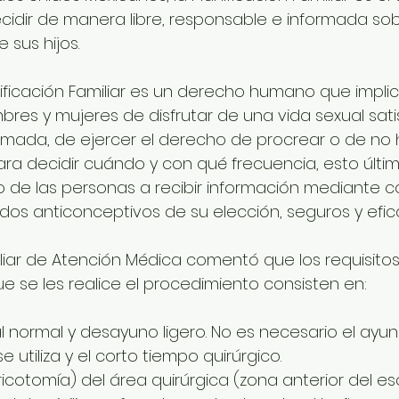
idir de manera libre, responsable e informada so
 sus hijos.
nificación Familiar es un derecho humano que implic
res y mujeres de disfrutar de una vida sexual satis
ormada, de ejercer el derecho de procrear o de no h
ara decidir cuándo y con qué frecuencia, esto últim
ho de las personas a recibir información mediante co
os anticonceptivos de su elección, seguros y efic
iliar de Atención Médica comentó que los requisitos
 se les realice el procedimiento consisten en: 
oral normal y desayuno ligero. No es necesario el ayun
 utiliza y el corto tiempo quirúrgico.
o (tricotomía) del área quirúrgica (zona anterior del e