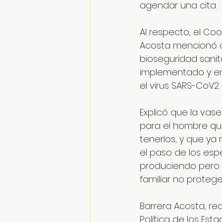
agendar una cita.
Al respecto, el Coo
Acosta mencionó q
bioseguridad sanit
implementado y en
el virus SARS-CoV2 
Explicó que la vas
para el hombre qu
tenerlos, y que ya
el paso de los esp
produciendo pero s
familiar no proteg
Barrera Acosta, re
Política de los Est