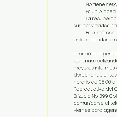
·         No tiene r
·         Es un proc
·         La recupe
sus actividades hab
·         Es el mét
enfermedades crón
Informó que poste
continua realizando
mayores informes d
derechohabientes,
horario de 08:00 a 
Reproductiva del 
Brizuela No. 399 C
comunicarse al telé
viernes para agend