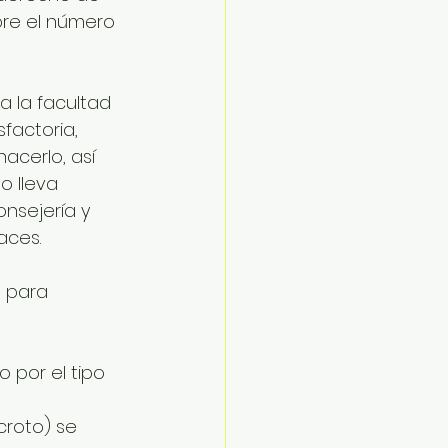
bre el número 
a la facultad 
factoria, 
acerlo, así 
o lleva 
nsejería y 
aces. 
 para 
o por el tipo 
scroto) se 