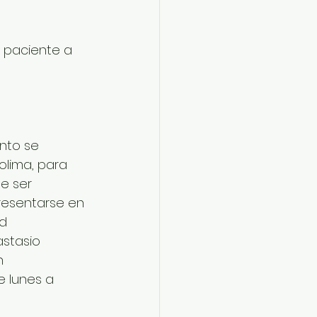
l paciente a 
nto se 
olima, para 
e ser 
esentarse en 
d 
stasio 
n 
e lunes a 