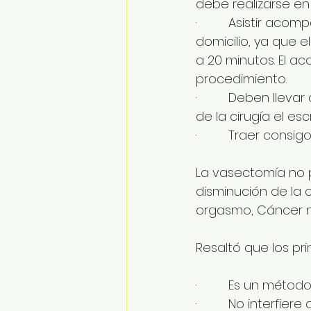
debe realizarse en
·         Asistir a
domicilio, ya que 
a 20 minutos. El 
procedimiento.
·         Deben lle
de la cirugía el e
·         Traer consi
La vasectomía no p
disminución de la 
orgasmo, Cáncer n
Resaltó que los pri
·         Es un mét
·         No interfier