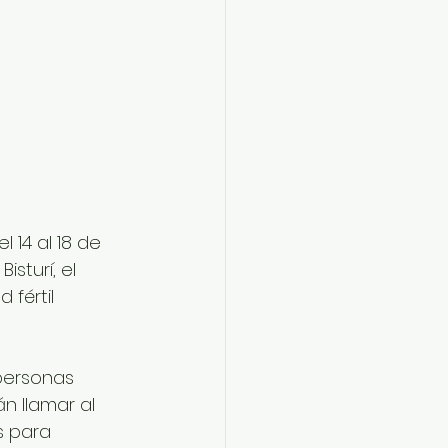
 14 al 18 de 
sturí, el 
fértil 
personas 
n llamar al 
s para 