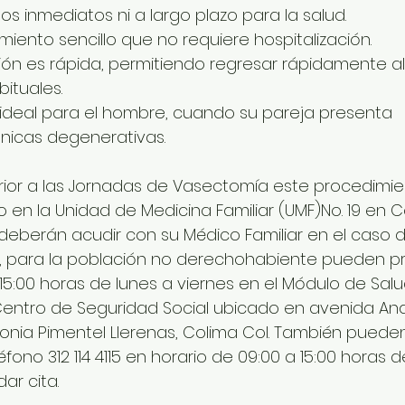
iesgos inmediatos ni a largo plazo para la salud. 
edimiento sencillo que no requiere hospitalización. 
ración es rápida, permitiendo regresar rápidamente a
ituales. 
odo ideal para el hombre, cuando su pareja presenta 
icas degenerativas. 
rior a las Jornadas de Vasectomía este procedimie
 en la Unidad de Medicina Familiar (UMF)No. 19 en C
eberán acudir con su Médico Familiar en el caso d
 para la población no derechohabiente pueden pr
15:00 horas de lunes a viernes en el Módulo de Salu
Centro de Seguridad Social ubicado en avenida Ana
olonia Pimentel Llerenas, Colima Col. También puede
fono 312 114 4115 en horario de 09:00 a 15:00 horas d
ar cita. 