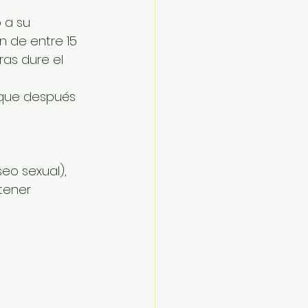
 a su 
n de entre 15 
as dure el 
a que después 
eo sexual), 
tener 
 