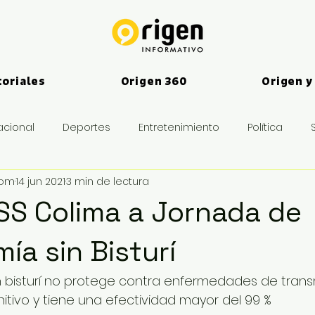
toriales
Origen 360
Origen y
acional
Deportes
Entretenimiento
Política
vom
14 jun 2021
3 min de lectura
es
MSS Colima a Jornada de
ía sin Bisturí
 bisturí no protege contra enfermedades de transm
itivo y tiene una efectividad mayor del 99 %