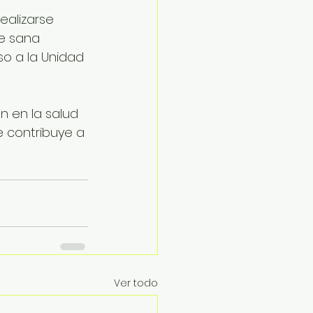
ealizarse 
e sana 
so a la Unidad 
ón en la salud 
 contribuye a 
Ver todo