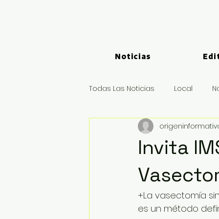
Noticias
Edi
Todas Las Noticias
Local
N
origeninformati
Logística y Puertos
Deport
Invita I
Vasectom
+La vasectomía sin
es un método defin