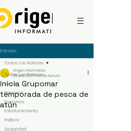
Entrada
Todas Las Noticias
Origen Informativo
Todas Las Noticias
25 ene 2021
1 min de lectura
Inicia Grupomar
Local
temporada de pesca de
Nacional
Deportes
atún
Entretenimiento
Política
Seguridad