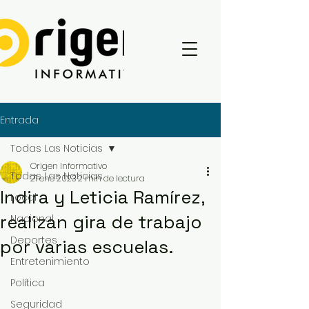
Entrada
Todas Las Noticias
Origen Informativo
Todas Las Noticias
21 ene 2023
2 min de lectura
Indira y Leticia Ramírez,
Local
realizan gira de trabajo
Nacional
Deportes
por varias escuelas.
Entretenimiento
Política
Seguridad