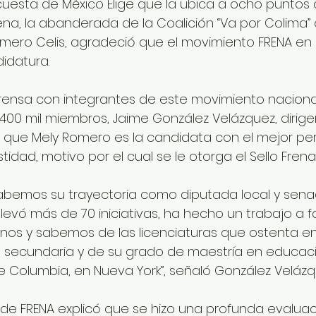
cuesta de México Elige que la ubica a ocho puntos 
a, la abanderada de la Coalición “Va por Colima” 
omero Celis, agradeció que el movimiento FRENA en 
idatura.
rensa con integrantes de este movimiento nacional
400 mil miembros, Jaime González Velázquez, dirige
 que Mely Romero es la candidata con el mejor perfi
tidad, motivo por el cual se le otorga el Sello Frena.
abemos su trayectoria como diputada local y sena
levó más de 70 iniciativas, ha hecho un trabajo a f
os y sabemos de las licenciaturas que ostenta en
n secundaria y de su grado de maestría en educac
Columbia, en Nueva York”, señaló González Velázq
l de FRENA explicó que se hizo una profunda evaluac