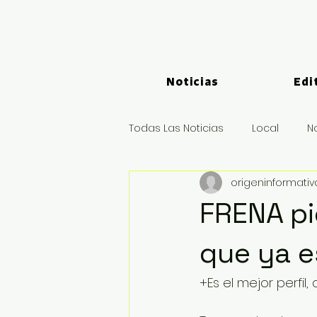
Noticias
Edi
Todas Las Noticias
Local
N
origeninformati
Logística y Puertos
Deport
FRENA pi
que ya e
+Es el mejor perfil