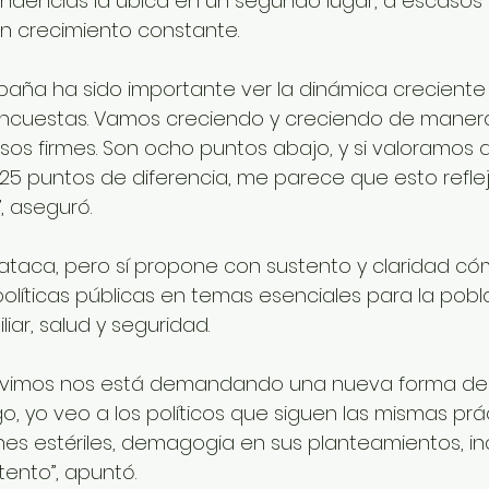
endencias la ubica en un segundo lugar, a escasos
n crecimiento constante. 
paña ha sido importante ver la dinámica creciente
 encuestas. Vamos creciendo y creciendo de maner
os firmes. Son ocho puntos abajo, y si valoramos q
5 puntos de diferencia, me parece que esto reflej
, aseguró.
 ataca, pero sí propone con sustento y claridad có
políticas públicas en temas esenciales para la pob
ar, salud y seguridad.
 vivimos nos está demandando una nueva forma de
go, yo veo a los políticos que siguen las mismas prá
es estériles, demagogia en sus planteamientos, in
tento”, apuntó.