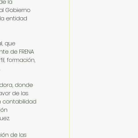
de la 
al Gobierno 
la entidad 
, que 
nte de FRENA 
l, formación, 
 
dora, donde 
avor de las 
 contabilidad 
ión 
uez.
ión de las 