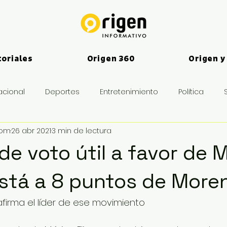
toriales
Origen 360
Origen y
acional
Deportes
Entretenimiento
Política
vom
26 abr 2021
3 min de lectura
es
de voto útil a favor de 
stá a 8 puntos de More
, afirma el líder de ese movimiento 