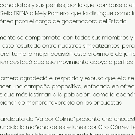
andidatos y sus perfiles, por lo que, con base a ell
 Sello FRENA a Mely Romero, que la distingue como 
idóneo para el cargo de gobernadora del Estado.
mento se compromete, con todos sus miembros y l
r este resultado entre nuestros simpatizantes, para
ral tome la mejor decisión este próximo 6 de junio
ien destacó que ese movimiento apoya a perfiles y
 Romero agradeció el respaldo y expuso que ella se
cer una campaña propositiva, enfocada en ofrece
s que más lastiman a la población, como la económi
cionar de manera favorable en las encuestas. 
 candidata de “Va por Colima” presentó una encues
difundida la mañana de este lunes por Ciro Gómez L