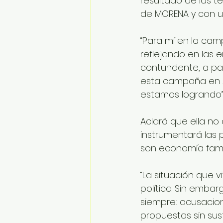
resultado de las t
de MORENA y con u
“Para mí en la cam
reflejando en las
contundente, a pas
esta campaña en 2
estamos logrando”
Aclaró que ella no
instrumentará las 
son economía famili
“La situación que
política. Sin embar
siempre: acusacion
propuestas sin sus