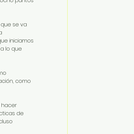
 ocho puntos 
 que se va 
a 
ue iniciamos 
a lo que 
mo 
lación, como 
 hacer 
cticas de 
cluso 