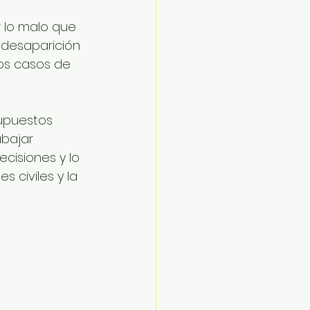
 lo malo que 
 desaparición 
os casos de 
upuestos 
abajar 
cisiones y lo 
 civiles y la 