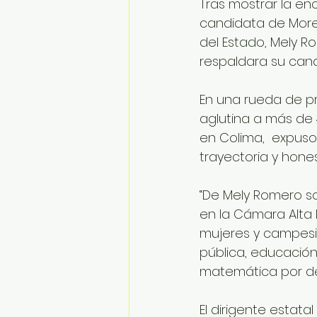
Tras mostrar la en
candidata de Moren
del Estado, Mely R
respaldara su cand
En una rueda de p
aglutina a más de 
en Colima,  expuso
trayectoria y hones
“De Mely Romero s
en la Cámara Alta l
mujeres y campesin
pública, educació
matemática por de 
El dirigente estata