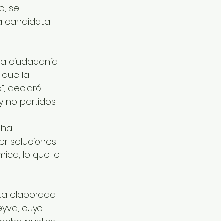
o, se 
la candidata 
a ciudadanía 
 que la 
”, declaró 
 no partidos.
 ha 
r soluciones 
ca, lo que le 
ta elaborada 
eyva, cuyo 