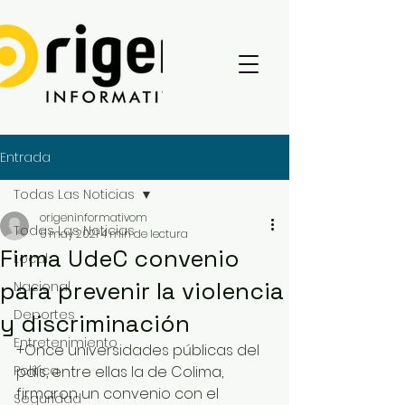
Entrada
Todas Las Noticias
origeninformativom
Todas Las Noticias
5 may 2021
4 min de lectura
Firma UdeC convenio
Local
para prevenir la violencia
Nacional
Deportes
y discriminación
Entretenimiento
+Once universidades públicas del 
Política
país, entre ellas la de Colima, 
firmaron un convenio con el 
Seguridad