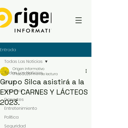
Entrada
Todas Las Noticias
Origen Informativo
Todas Las Noticias
17 feb 2023
1 min de lectura
Grupo Silca asistirá a la
Local
EXPO CARNES Y LÁCTEOS
Nacional
Deportes
2023.
Entretenimiento
Política
Seguridad