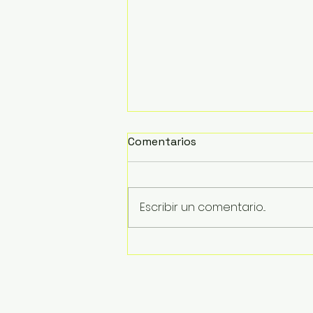
Comentarios
Escribir un comentario...
Inician trabajos de retiro
de la estructura del
puente colapsado en La
Boquita