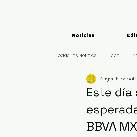
Noticias
Edi
Todas Las Noticias
Local
N
Origen Informati
Logística y Puertos
Deport
Este día 
esperada
BBVA MX,