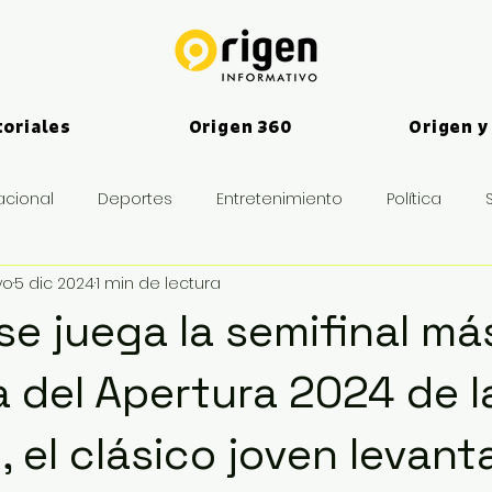
toriales
Origen 360
Origen y
acional
Deportes
Entretenimiento
Política
vo
5 dic 2024
1 min de lectura
es
se juega la semifinal má
 del Apertura 2024 de l
 el clásico joven levanta