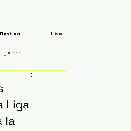
 Destino
Live
Seguridad
s
a Liga
 la