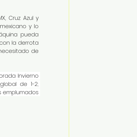
, Cruz Azul y 
mexicano y lo 
áquina pueda 
con la derrota 
 necesitado de 
rada Invierno 
obal de 1-2; 
los emplumados 