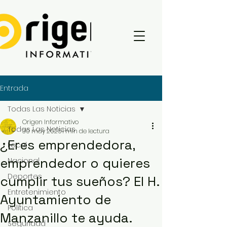
Entrada
Todas Las Noticias
Origen Informativo
Todas Las Noticias
30 may 2025
1 min de lectura
¿Eres emprendedora,
Local
emprendedor o quieres
Nacional
Deportes
cumplir tus sueños? El H.
Entretenimiento
Ayuntamiento de
Política
Manzanillo te ayuda.
Seguridad