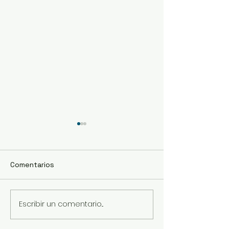
Comentarios
Escribir un comentario...
Ayuntamiento de
Manuel Fernán
Manzanillo y Gobierno
Pérez, nuevo